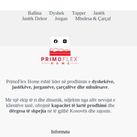
Ballina
Dyshek
Topper
Jastëk
Jastëk Dekor
Jorgan
Mbulesa & Çarçaf
PrimoFlex Home është lider në prodhimin e
dyshekëve,
jastëkëve, jorganëve, çarçafëve dhe mbulesave
.
Me një ekip të ri dhe dinamik, ndjekim nga afër nevojat e
klientëve tanë, ofrojmë
kapacitet të lartë prodhimi
dhe
dërgesa të shpejta
në të gjithë Kosovën dhe rajonin.
Informata