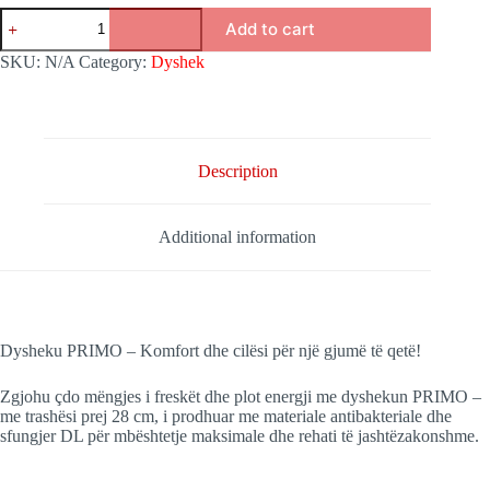
Dyshek
Add to cart
Primo
quantity
SKU:
N/A
Category:
Dyshek
Description
Additional information
Dysheku PRIMO – Komfort dhe cilësi për një gjumë të qetë!
Zgjohu çdo mëngjes i freskët dhe plot energji me dyshekun PRIMO –
me trashësi prej 28 cm, i prodhuar me materiale antibakteriale dhe
sfungjer DL për mbështetje maksimale dhe rehati të jashtëzakonshme.