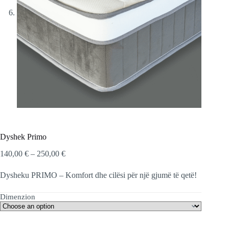
Dyshek Primo
Price
140,00
€
–
250,00
€
range:
140,00 €
Dysheku PRIMO – Komfort dhe cilësi për një gjumë të qetë!
through
250,00 €
Dimenzion